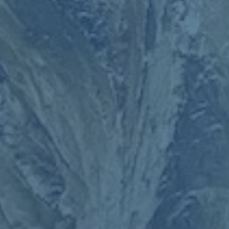
论斯皮纳佐拉是否适合皇马 必须放在整个战术框架中来
系里 皇马越来越多地使用内收边锋与插上的边后卫进行错
员负责拉开宽度 如维尼修斯或罗德里戈 然后再通过内收
控球和参与进攻的能力 就不再只是“加分项”而是“基础条
地与左侧边锋形成互补 如果维尼修斯选择内切 斯皮纳佐
卫 创造二打一或三打二的局面 如果对手选择收缩限制中
传中与倒三角回敲 会成为皇马撕开密集防守的一种重要手
形成的左路“黄金三角”有异曲同工之妙
地战中长期充当“伪中场” 与克罗斯或莫德里奇进行小范围
而斯皮纳佐拉在中路狭小空间内的控球与背身拿球能力 稍
过一脚向前的积极选择撕开局面 这意味着 皇马如果引进
来为他的高速插上提供节奏支撑