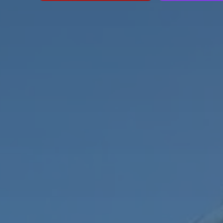
台，谁来接过皇马左后卫这件象征创造力与责
在这样的背景下，讨论“皇马有意引进斯皮纳佐
关于传承、风格重塑和阵容更新的多重命题。