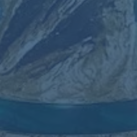
看到球员与球队之间相互塑造的过程