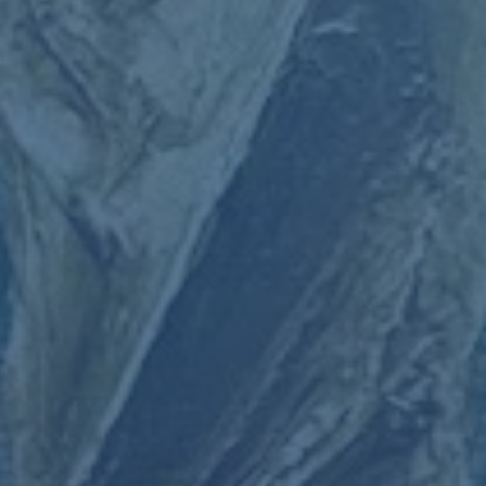
皮纳佐拉的引援讨论中 伤病都是无法回避的话题 他曾遭
刺能力的边后卫而言 影响极大 皇马作为习惯运作顶级球
 必然会进行更审慎的评估 这不仅是经济层面的投资回报
量
过带伤病隐忧的球员 包括某些在加盟时被外界质疑“玻璃
理的轮换机制 以及对球员负荷的精细控制 他们中的不少人
能管理 关键在于俱乐部是否有足够的耐心与配套资源 对
能反而提供了一个延长职业生命的新平台
的路径
在评估斯皮纳佐拉是否适合作为马塞洛的替代者时
例 会更有启发意义 卡瓦哈尔刚被提拔为主力右后卫时 外
选择与传中质量一度受到批评 然而 随着时间推移 在高强
防守稳定与进攻效率的平衡点 最终成为右路的定海神针
“进球不够多” 但事实证明 他在无球跑位、做墙配合和牵制
 他从“无名功臣”转化为“进攻核心”时 所展现出的全面能
提醒人们 在讨论一名球员能否成为“某某的替代者”时 不能