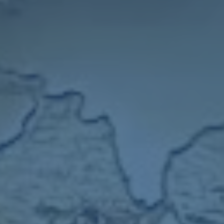
高的反擊來試圖打破平衡
从心理层面看 皇家馬德里在面对馬略卡时 承受的是典型的豪门
壓力場景 球迷和媒體自然預設勝利為常態 一旦比數僵持或落後
輿論壓力会瞬间放大 这逼迫球員在短時間内找到解题思路 既要
保持冷靜 又要快速提升節奏 而馬略卡則處於相對“無包袱”的狀
態 即便客場作戰 也可以把更多精力放在做好防守和抓準機會上