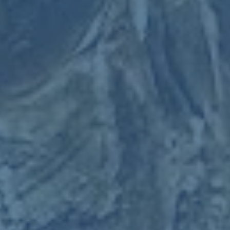
從商業與球迷文化角度來看 皇家馬德里的全球影響力自不必多
言 無論是在亞洲 北美還是中東 地區球迷往往會因為巨星和冠軍
光環而關注這支球隊 而馬略卡則更多依託當地社區以及島嶼旅
遊資源 將主場比賽與城市形象巧妙結合 對很多外國遊客來說 在
度假期間看一場馬略卡主場的西甲聯賽 是一種特別的旅行體驗
當皇家馬德里作為客隊造訪時 這種體驗更被放大 球場內可以同
時感受到豪門氣場與島嶼人情味的碰撞 這讓這組對決在文化層
面上也別具風味