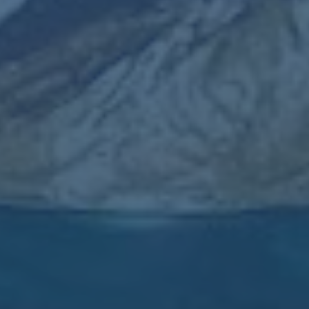
关注我们
栏目导航
关于我们
服务优势