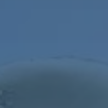
从球员流动和青训角度观察 “皇家馬德里 對 馬略卡”的关系也带
着现实足球产业的烙印 顶级天才往往被皇家馬德里这样的豪门
吸纳 但需要上场时间和成长空间的年轻人 又会通过租借或转会
的方式前往馬略卡这类平台锻炼 对於島上球隊而言 这既是机会
也是挑战 他们可以短期内获得技術水平與比賽經驗兼備的球员
但也随时面临主力被買走的可能 这层隐形的联系 让两家俱乐部
在竞技之外 又多了一絲互相依存的意味
战术层面上 一旦深入分析就会发现 皇家馬德里在對馬略卡的比
赛中常常需要兼顾控球主导权与防反效率 一方面 豪门在伯納烏
必须掌控节奏 通过中场的连续传导寻找机会 另一方面 若全员压
上又容易被馬略卡利用边路和身後空檔打反击 因此教練組往往
会在对阵這類中下游球隊時 做出針對性調整 例如 让一名後腰相
对保守站位 或在边后卫輪換时更注重防守端的穩健性 馬略卡則
通常採用低位防守 搭配快速前插的前鋒或邊鋒 通過幾次質量較