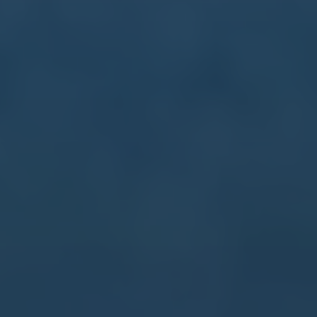
联系我们
河南省洛阳市孟津县城关镇
admin@welcome-hupu.com
0371-8636874
友情链接
友情链接
栏目导航