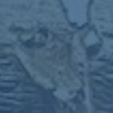
从转播和媒体叙事角度看 “排名”往往会被包装成一条贯穿整日
的故事线 比如 在小组赛最后一轮 同组比赛通常会同一时间开球
以防止默契球或消极比赛 在这种情况下 “排名几点开始”不再是