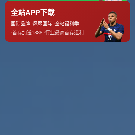
理解“2026世界杯排名几点开始”的真正含义，需要把问题拆开来
看 一是“几点开始” 既包含具体开球时间 也隐含时差换算和观赛
节奏的问题 二是“排名” 不只是赛后更新的一串数字 而是贯穿小
组赛、淘汰赛，以至整个世界杯叙事的主线 只有弄清楚这两层
逻辑 我们才能真正搞明白从哪一刻起 排名才变得“有意义” 哪一
轮之后 每一个进球、每一次失误都会牵动积分形势，引发巨大
的心理落差。
首先要明确的是 2026世界杯由美国 加拿大 墨西哥联合举办 大
部分比赛将在美加地区进行 这意味着对中国球迷来说 将面临不
小的时差挑战 根据目前三国主要城市的时区来看 东部赛区大多
在UTC-5或UTC-4 中部和西部则更晚 换算成北京时间 通常是清
晨到上午时段相对更集中 而“2026世界杯排名几点开始”从时间
线的角度来说 基本可以理解为 首轮小组赛第一场开球的那一刻
因为自从第一支球队踢出世界杯首球 世界杯的即时积分榜就开
始运转 官方数据系统会在进球、红黄牌结束哨声之后 自动更新