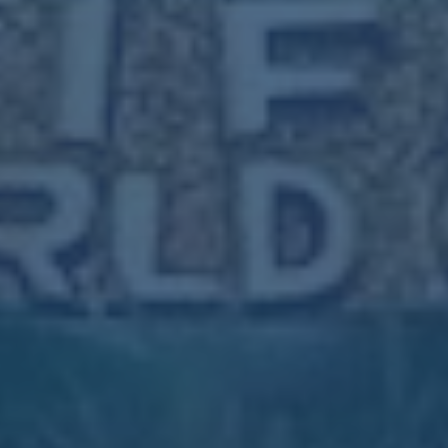
栏目导航
关于我们
服务优势
团队展示
新闻资讯
联系我们