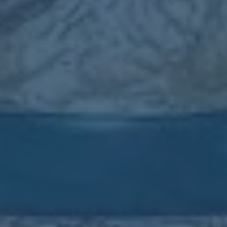
提交
搜索
关注我们