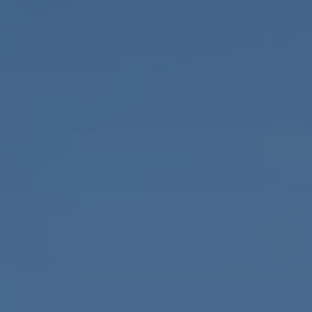
排名。
不过 如果从“排名具有参考价值”的角度来看 真正值得我们格外
留意的节点 往往不是第一天的几场比赛 而是每个小组第二轮结
束前后 以往世界杯中 第一轮结束后 排名往往只是“初筛” 很多球
队即便首战失利 依然可以凭借后两轮逆转出线形势 但从第二轮
开始 许多小组会出现明显分层 有的提前锁定出线 有的濒临淘汰
有的则陷入“算分大战” 对中国球迷来说 这也直接回应了“2026世
界杯排名几点开始看才有意义”这个隐性问题 答案是 从首轮起排
名就会被计算 但从第二轮开始看排名 才真正能看出走势和悬
念。
为了便于理解 我们可以把“几点开始”拆分为三个层面 一是开球
时间 二是排名刷新时间 三是心理关注时间 以一场在北美东部晚
八点开球的小组赛为例 换算到北京时间通常是次日早上八点至
九点左右 这场比赛一旦开踢 实时积分系统就会按照当前比分 更
新小组临时排名 如果你在国内早起打开手机 很可能会看到类似
“正在进行 第X分钟 某队暂列小组第一”的提示 然而 对大多数只