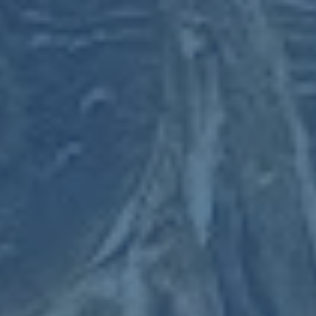
一个静态的时刻 而是一种动态的剧场效应 你可能在第10分钟看
到A队和B队暂时出线 到第60分钟画风突变 变成C队跃升第二
而到第90分钟 补时阶段的一个点球又将D队送入淘汰赛 对国内
球迷来说 这些剧情往往集中在北京时间早晨到中午上演 很多人
会在通勤路上 刷着手机看“实时排名”的图表 这也让2026世界杯
排名的“时间感”拥有了强烈的日常节奏感。
值得一提的是 对于习惯了欧洲时区世界杯的中国球迷来说 2026
世界杯在北美举办 反而可能让一些人养成更健康的观赛习惯 过
去墨守“熬夜看球”的模式 有可能转变为清晨起床看赛果 顺便看
积分榜 这从某种意义上改变了“排名几点开始”的生活指针属性
有球迷甚至会把早上七点或八点设为世界杯期间的“更新闹钟”
只为第一时间看到自己支持球队在积分榜上的位置变化 排名从
一个简单的统计表 变成了开启一天心情的开关。