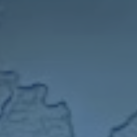
并以三球大胜 在积分榜上暂居小组首位 同日稍晚 B队和C队打
平 多数球迷在当天中午查看“2026世界杯排名几点开始有变化”
的时候 会发现 A队凭借大比分胜利占据明显优势 但如果第二轮
A队失利 B队大胜 那么到了第三轮 每一粒进球都可能改变出线
席位的归属 这种情况下 很多人会发现 自己开始在比赛尚未开球
前数小时 就打开积分榜，试图推演各种可能 这也解释了为什么
“2026世界杯排名几点开始”在心理层面上远早于比赛的实际开球
时间 ——真正紧张的 是心跳 而不是开赛哨。