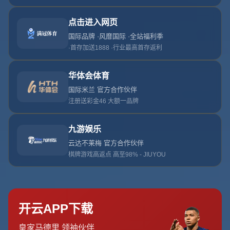
2026-07-08T01:30:39+08:00
世界杯滚球网站热门
世界杯滚球网站热门玩法深度解析
每逢世界杯来临，“世界杯滚球网站热门”都会迅速成为搜索热词
不少球迷一边看球一边下注 希望借助实时盘口提升观赛刺激 但
在高频滚动盘与复杂数据面前 很多人只停留在跟风层面 对风险
控制和玩法逻辑缺乏系统认识 如果想在赛事期间做到理性参与
既享受乐趣又尽量降低损失 就需要对滚球机制 热门盘口和平台
选择有更清晰的理解
世界杯滚球网站热门的核心吸引力
相较于赛前投注 世界杯滚球更强调实时互动性 在比赛进行过程
中 网站会按照场上变化不断调整赔率 这让球迷可以根据自己看
到的状态及时做出判断 对于善于观察节奏和细节的玩家来说 滚