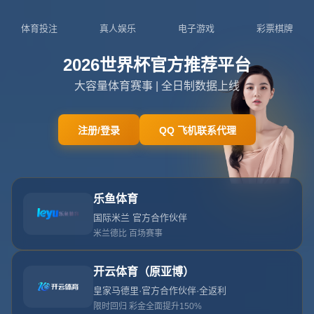
新闻资讯
网站首页
新闻资讯