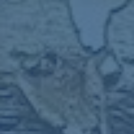
选择世界杯滚球网站热门平台时的关键标准
当搜索“世界杯滚球网站热门”时 会出现大量自称“权威平台”的结
果 想找到相对可靠的渠道 至少要从几方面做基本筛选 首先是
资
质与合规性
查看是否公开披露运营主体 是否有清晰的注册信息
和可查询的监管记录 对隐私政策和资金存取规则是否透明 这关
系到后续纠纷时是否有追索空间
其次是
赔率与盘口完整度
正规热门网站通常会提供相对接近主
流市场的赔率 若发现某平台长期给出的赔率明显高于其他网站
却没有合理解释 需要警惕其背后是否存在限制提款或风控不透
明等问题 另外 盘口是否齐全 结算是否及时 也都是评估平台专
业程度的重要指标