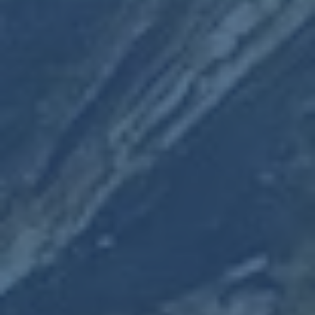
【官方指定平台】官方顶级竞技大厅，获取最新盘口赔率与极
速在线体验，大额无忧提款，请认准正版授权。
分享至
提交需求