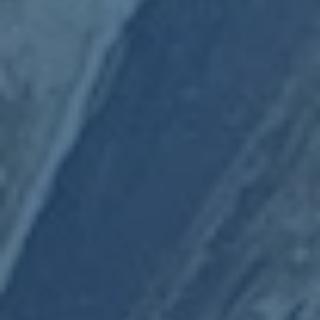
综合来看 世界杯确实是观察和体验滚球网站热门玩法的最佳时
期 但在高热度与高频盘口的双重刺激下 能否保持信息判断和资
金管理上的自律 才是真正拉开参与者差距的关键 那些表面上耀
眼的高赔率 热门推荐和平台活动 如果脱离理性分析与自我约束
很可能最终只会把观赛乐趣变成沉重负担 在充分了解规则和风
险之后 选择合适的平台 节制参与 才是接近世界杯滚球真相的方
式