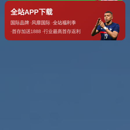
具诱惑力
其次是
大小球滚球
通常以全场总进球数为主 比如实时盘口可能
从赛前的25球 变成上半场结束后的15或20 球迷根据当前节奏判
断是否还会有更多进球 例如 一场强强对话 上半场0比0但攻势猛
烈 很多滚球玩家会选择买进“大球” 认为下半场进球概率上升 其
实这里隐藏的关键变量包括球员体能 换人策略 以及两队对平局