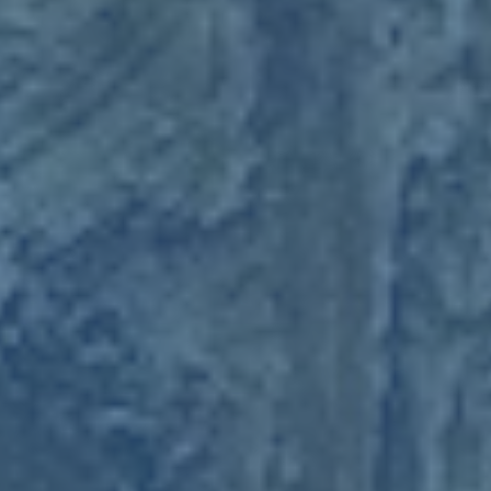
小型平台参与世界杯竞猜，因为提现环节缺乏透明度，当平台
以“系统升级”为由一拖再拖时，用户既找不到有效客服渠道，也
查不到后台记录，最终只能自行承担损失。这类案例提醒我
们，在注册之初就应优先选择资金管理机制公开透明的平台。
用户口碑与服务响应塑造长期信任