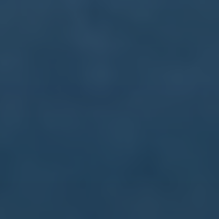
世界杯盘口最新最佳
2023世界杯买球推荐优质网址
联系我们
河南省洛阳市孟津县城关镇
admin@welcome-hupu.com
0371-8636874