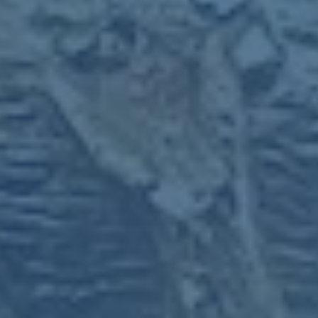
很多人在选择世界杯竞猜注册平台时，会不自觉地被“高赔率”吸
引，但从长期体验和资金安全的角度来看，透明的赔率体系远
比极端的数字更重要。一个值得信赖的平台，通常会说明赔率
形成的依据，并且在赔率变动时标注时间和原因，例如因重要
球员伤停、临场阵容调整等因素导致的调整。如果赔率在短时
间内频繁剧烈波动，却没有任何解释，也查不到对应的公告，
这种平台就不宜列入“最佳平台推荐”名单。彩金奖励、首充活
动、邀请奖励等优惠，同样需要关注其真实可得性。有的平台
表面上给出很高的“注册礼包”，例如“注册送大额红包”，但细则
中却附带苛刻的流水要求，让用户在不知不觉中增加投注金
额，反而提升了风险。更理想的做法是，平台在说明奖励时同
时标注“可提现条件”“可用场景”，并用显眼字体标出关键条款。
这种对用户友好的做法，能有效区分负责任的平台与单纯追求
流量的平台。在世界杯这个短周期的赛事场景下，清楚知道自