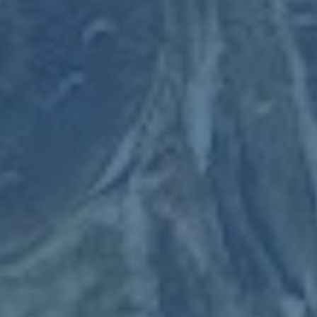
己每一笔奖金的来源和限制，比盲目追逐看似夸张的优惠重要
得多。
资金进出渠道与风控机制体现平台专业度
对于任何参与资金相关活动的人而言，真正决定体验好坏的往
往不是下注的瞬间，而是充提过程是否省心。一个可推荐的世
界杯竞猜注册平台，在资金管理方面通常具备两个显著特征。
首先是渠道多元但规则统一，例如支持银行卡、常用第三方支
付、数字钱包等多种方式，同时在每一种方式的页面都清晰列
明到账时间、手续费政策、单笔限额等信息，避免用户在高峰
期因不熟悉规则而焦虑。其次是有合理的风控机制，却不过度
干扰正常操作。一些平台会在短时间内多次大额操作时触发人
工审核，或者在IP地址、设备变动异常时进行短信二次验证，
这些措施从表面上看似增加了步骤，实际上是为了防止账号被
盗用或遭遇恶意操作。判断一个平台是否专业，不在于“秒到”承
诺有多夸张，而在于其是否在速度与安全之间找到平衡，以及
在出现延迟或问题时是否有清晰的客服处理流程。曾有用户在