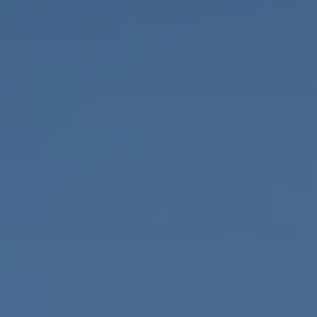
世界杯期间大量新用户涌入，注册流程是否清晰简洁，直接影
响参与门槛。一个值得推荐的竞猜平台，往往在注册环节做到
两点。一方面，信息采集不刻意过度，只要求与实名认证、资
金安全相关的必要信息，并在页面上用醒目的提示告知用户为
何需要这些信息，例如“用于提现身份核验”“用于账户找回”，这
样能够显著降低用户的心理负担。操作步骤应尽量减少跳转，
手机端和PC端的流程保持一致，避免出现“手机上能注册、电脑
上找不到入口”的尴尬。优秀的平台通常会设计可视化注册进度
条，让用户明确知道现在处于哪一步，还剩多少流程，同时对
密码安全性进行实时提醒，例如提示设置包含大小写字母和数
字的组合，并说明这是保护账户安全而非刻意增加复杂度。对
于不太熟悉线上操作的球迷来说，这些细节大大降低了尝试竞
猜的门槛，也让整个世界杯竞猜体验更轻松友好。
玩法丰富程度是评估世界杯竞猜平台的重要维度