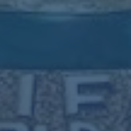
搜索
关注我们
栏目导航
关于我们
服务优势