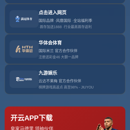
2026-07-04T04:00:21+08:00
世界杯竞猜注册最佳平台推荐
世界杯竞猜注册最佳平台推荐深度解析
每逢世界杯，除了紧张刺激的比赛本身，各大平台推出的竞猜
活动同样点燃了球迷的热情。面对铺天盖地的广告和琳琅满目
的注册入口，许多人在真正准备参与时才发现，选择一个安全
可靠且体验友好的竞猜平台比想象中更重要。尤其是第一次接
触线上世界杯竞猜的用户，如果没有清晰的判断标准，很容易
被各种“高赔率”“秒派奖”之类的宣传语迷惑。围绕“世界杯竞猜注
册最佳平台推荐”这一主题，本文将从安全性、玩法体验、赔率
与奖励、资金管理、用户口碑等多维度进行系统梳理，帮助你
在众多选择中筛选出更合适的注册平台，以便在享受赛事乐趣
的也能更从容地进行风险控制。
安全合规始终是世界杯竞猜注册的第一准则