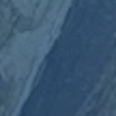
通过风险提示、投注限额设置、冷静期机制等手段，帮助用户
建立基本的自控框架，这种对用户负责的态度，也是衡量“最佳
平台”的重要指标之一。在世界杯这种节奏紧凑的赛事期间，懂
得利用平台工具保护自己，远比单纯追求短期回报更有价值。
从综合维度出发筛选适合自己的世界杯竞猜注册平台
综上来看，想要在纷繁复杂的市场环境中找到更适合自己的世
界杯竞猜注册平台，关键不在于追逐某个单一指标，而是从安
全合规、注册体验、玩法丰富度、赔率与奖励透明度、资金进
出机制、客服质量以及自我风险管理等多个维度进行综合考
量。不同用户的偏好各不相同，有人更看重界面简洁，有人更
关注赔率结构，有人则希望获得丰富的赛事数据和深度分析工
具。真正值得推荐的平台，往往不是最“华丽”的那一个，而是在
关键环节做到清晰、透明、可验证，并且在世界杯这种大赛周
期内经得起时间和用户数量的考验。无论你是经验丰富的球
迷，还是首次尝试世界杯竞猜的新手，只要掌握这些核心判断