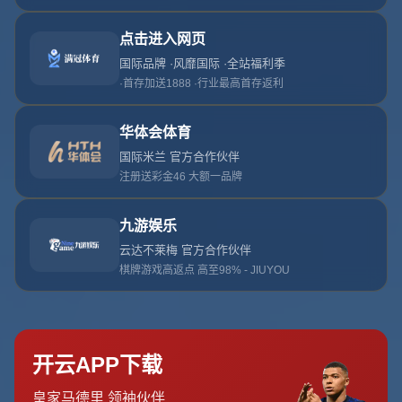
2026-06-16T01:30:16+08:00
巴尔韦德打人或进入刑事诉讼程序 他可
能面临禁赛
巴尔韦德打人风波背后 职业球员的边界与代价
在竞技体育里，人们习惯用激情来解释一切：激烈对抗、情绪
宣泄、甚至冲突摩擦。然而当事件升级到“打人”乃至“进入刑事
诉讼程序”的层面时，问题就不再只是场上的一张红牌那么简
单，而是关系到法律、职业操守以及球员个人形象的多重博
弈。围绕“巴尔韦德打人或进入刑事诉讼程序 他可能面临禁赛”
这一话题，我们不只是在追问一位球星将付出怎样的代价，更
是在追问现代足球如何在高压竞争和法律秩序之间找到平衡
点。
情绪失控从技术犯规到法律争议