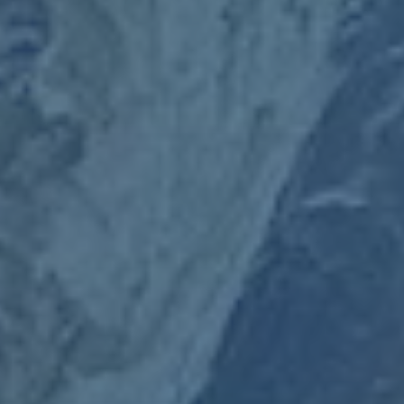
积极一面 也存在风险 一旦报道出现片面性或误导性 对当事人名
誉和职业前景的损害很难通过事后澄清完全恢复。因此 在此类
事件中 如何保持信息的透明和审慎 公布过程性进展的同时 避免
提前标签化球员 同样是联赛和俱乐部不得不面对的现实问题。
体育激情与法律红线之间的那条细线
任何观看过高水平对抗赛的人都能感受到 足球场上的情绪往往
在瞬息之间爆炸 球员的肢体对抗和言语交锋可以在几秒钟内从
正常碰撞滑向激怒与报复。但体育的魅力并不在于无限制的宣
泄 而在于在高压环境下依然能保持自控 在规则边缘游走而不越
线。当“打人”一类行为出现时 其实已经说明那条细线被跨越了
而当“进入刑事诉讼程序”和“面临禁赛”这些字眼被正式提起时 就
意味着社会不再把该行为视为普通体育冲突 而是将其上升到了
公民行为和公共秩序的高度。从这个意义上说 巴尔韦德事件不
只是一位球员个人的挫折 也是对所有职业球员的一次集体提醒
在现代体育体系中 再重要的比赛也不足以成为伤害他人的理由