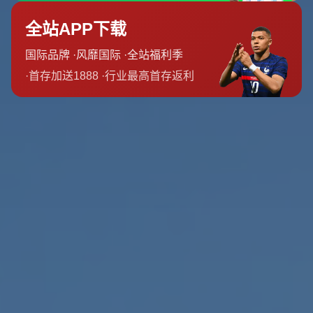
当“巴尔韦德打人或进入刑事诉讼程序 他可能面临禁赛”这样的
表述出现时 实际上暗示着双重风险 一方面是司法层面的责任 另
一方面是体育纪律层面的处罚。在刑事维度 如果检方立案并推
进案件 球员可能面临传唤 调查 甚至出庭作证 这不仅会影响他
的日常训练和比赛安排 也可能对其心理状态造成持续压力。即
便最终判决结果是轻微处罚甚至不起诉 从“曾卷入刑事案件”的
标签中抽身也并不容易。在体育纪律维度 联赛组织和足协通常
会参考司法进展 即便刑事案件尚未有最终判决 联赛也可能以“对
运动形象造成重大负面影响”“严重违背体育精神”为由 先行做出
禁赛决定 用以维护竞赛环境的公信力和公众舆论的平衡。