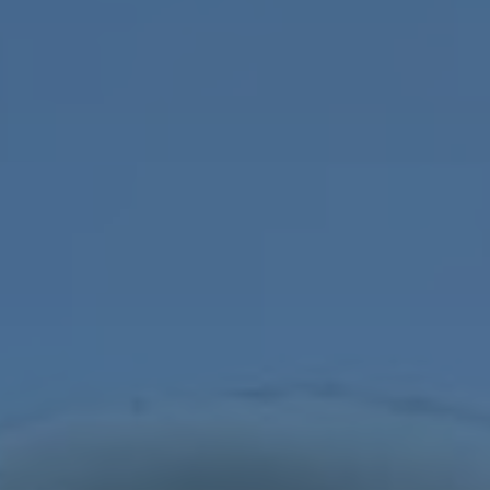
禁赛不仅是惩罚也是信号
从足球管理者的角度看 对涉及“打人”行为的球员进行禁赛 不只
是针对个人的惩处 更是一种态度的宣示。联赛要向所有参与者
传递清晰信号 即便你是绝对主力或者当红球星 只要行为突破底
线 同样要付出代价。这种禁赛往往具备多重功能 首先是对当事
球员的直接惩戒 让他切实感受到错误行为对职业生涯带来的实