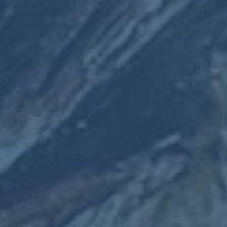
提交
搜索