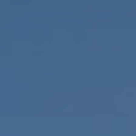
医学康复与比赛可用之间的微妙差别
在现代竞技体育中，“康复”并非一个单一维度的概念。医学层面
通过核磁共振、超声、肌力测试等手段，给出的是一个相对客
观的结果 伤口是否愈合 组织是否稳定 力量是否接近对侧肢体水
平 等等。但对于教练和球员而言，还有一个更加主观却至关重
要的判断 能否在高强度、高对抗、高压力的比赛中执行动作而
不产生心理和身体上的犹豫。