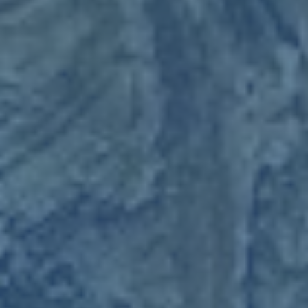
本泽马的情况更加敏感 因为他不仅是金球奖级别的前锋，更在
战术体系和心理层面都具有极高话语权。当科贝强调世界杯决
赛前本泽马代表皇马出战 说明他已康复时，实际上是在提醒外
界 这不是一名边缘球员的随意出场，而是顶级核心在关键时间
节点的医学与竞技双重“背书”。这种背书会迫使人们重新审视整
条时间线 从受伤的严重程度 到退出世界杯的必要性 再到俱乐部
安排复出的节奏 是否存在信息不对称 或是某种谨慎到极致的保
护策略。
信息不透明与球迷解读的多重版本
在国家队与俱乐部的公共话语体系中，关于伤情的通报往往是
高度克制且模糊的 使用“肌肉不适”“恢复进度良好”“仍需观察”等
表述，既保留操作空间，又避免为后来可能的变化背负过多责
任。然而球迷和媒体的解读并不会止步于这些官方措辞，他们
会结合球员在社交媒体上的训练片段、队友访谈、乃至训练场
外的随拍视频，拼凑出一个“自认为合理”的版本。