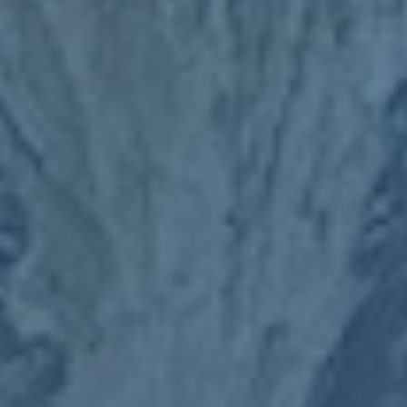
科贝将焦点放在“说明他已康复” 实际上也包含了对本泽马个人
选择的尊重 如果他愿意在俱乐部复出，说明他在身心两方面，
已经做好接受对抗和风险的准备。而世界杯层级的回归，则牵
涉到更大的舆论压力和更极端的比赛节奏，这不再只是医学问
题，更是职业规划问题。对于一名成熟的顶级球员来说，有时
“错过一场决赛”与“保住未来两三年的高水平竞技状态”，并不是
非此即彼的简单取舍，而是经过深思熟虑的长线考量。
科贝观点下的现代足球生态映照
将视野从本泽马个案拉远，可以发现 世界杯决赛前本泽马代表
皇马出战 说明他已康复 这一论断，折射的是现代足球更深层的
结构性现实 第一 俱乐部在球员健康管理中掌握更核心的话语权
第二 国家队大赛的窗口期有限 一旦错过 很难有补救空间 第三
舆论对“是否康复”的讨论 已经不再是简单的伤病追踪 而是牵动
战术选择 球员地位 甚至利益格局的复杂话题。