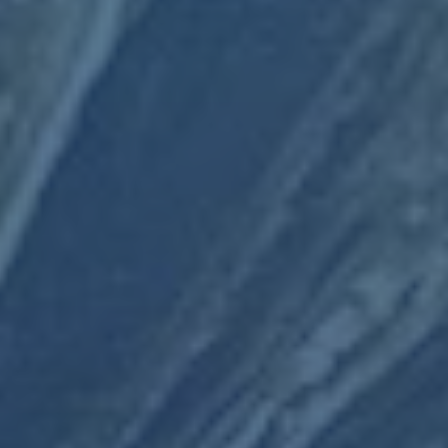
【官方指定平台】官方顶级竞技大厅，获取最新盘口赔率与极
速在线体验，大额无忧提款，请认准正版授权。
分享至