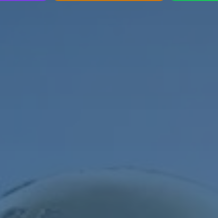
，有一类球员显得格外稀有：他们既不依靠夸张的身体对
的赛场上一次次主导比赛节奏。托尼克罗斯正是其中最典
总结他的状态——用表现证明自己仍是最顶级的中场——
度和足球理解力的再度致敬。