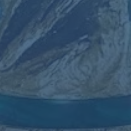
比赛片段中，我们会发现西媒的评价并非夸张：在高压节
经验，更需要对大场面有足够的掌控欲和信心。正是这种
在讨论现役中场层级时始终处于最靠前的位置。