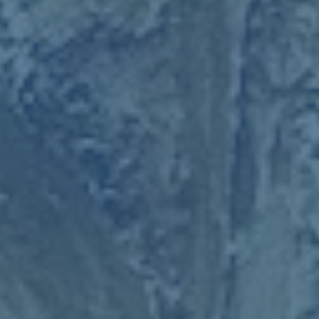
此外 对于皇马球迷而言 这桩转会还承载着一种情感层面的期待
在经历C罗离队和部分老将渐渐淡出主力后 球队曾被质疑进入
“过渡期” 然而通过连续几个转会窗口的精准操作 皇马逐步完成
阵容重塑 并重新在欧冠和联赛中展现统治力 琼阿梅尼的加盟被
视为进一步夯实这种统治的步骤 他被期望在未来数年内成为球
队防线前的稳定屏障 同时为那些擅长进攻的中前场球员提供足
够自由度 当一个球队拥有可靠的中场防线时 前锋们敢于压上 边
后卫敢于前插 整体战术也因此更加立体