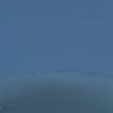
值得一提的是 克莱方丹本身就具有一种象征意义 很多法国球星
从亨利到姆巴佩 都在这里接受过系统训练 这里不仅是法国足球
的摇篮 也象征着一种从“天赋”走向“成就”的通道 当媒体报道琼阿
梅尼将在克莱方丹完成体检时 这不仅是一个程序性的步骤 更像