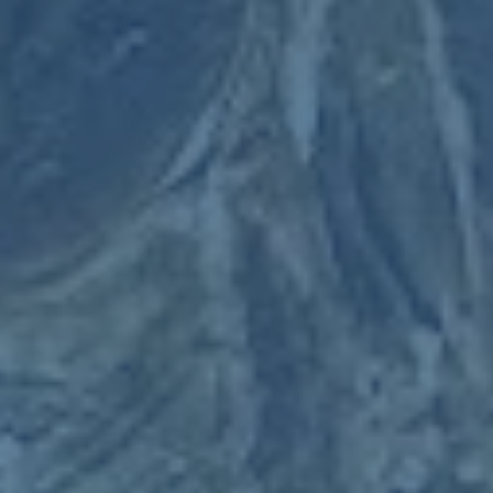
个适应过程 西甲更注重技术与节奏变化 欧冠则在对抗 强度和心
理压力上都有更高要求 对他来说 真正的考验不会出现在体检细
节或签约仪式上 而是在未来那些需要他连续奔跑90分钟 控制中
场 并在关键时刻作出正确选择的比赛 例如在诺坎普的国家德比
或在欧冠淘汰赛面对英超劲旅 那些场景才是检验他是否配得上
“皇马中场核心”标签的真正舞台
从更宏观的角度看 琼阿梅尼前往克莱方丹体检并与皇马签约 也
折射出当下转会市场的一种趋势 即数据分析与传统球探体系的
深度结合 皇马在过去几年里已经大幅强化了数据部门 对球员的
跑动距离 防守成功率 抢断时机 甚至情绪波动等信息进行综合评
估 琼阿梅尼在摩纳哥的数据表现极为出色 他在抢断与拦截统计
上长期位居法甲前列 同时在对抗成功率和犯规控制方面保持良
好平衡 这使得他在算法模型和球探肉眼观察中都获得高分 体检
则成为数据之外最关键的一环 用以确认他能够长期承受高强度
比赛 这也解释了为何体检被安排得如此谨慎细致