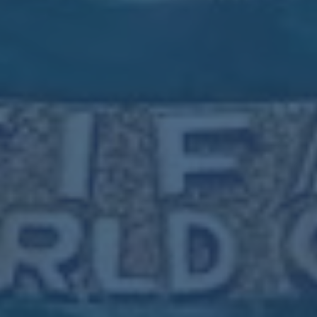
关于我们
服务优势
团队展示
新闻资讯
联系我们
热门新闻
世界杯比分入口入口地址