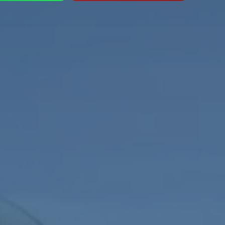
关注我们
栏目导航
关于我们