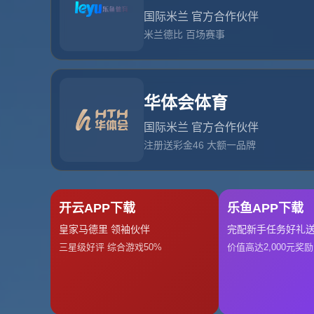
2026-05-10T04:00:16+08:00
2026美加墨世界杯赛程
展望2026美加墨世界杯赛程格局与观赛节奏