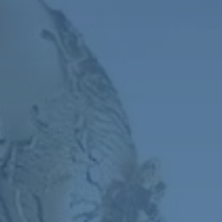
服务优势
团队展示
新闻资讯
联系我们
热门新闻