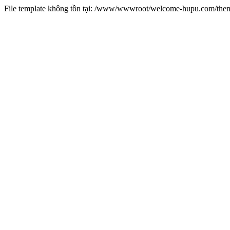
File template không tồn tại: /www/wwwroot/welcome-hupu.com/t