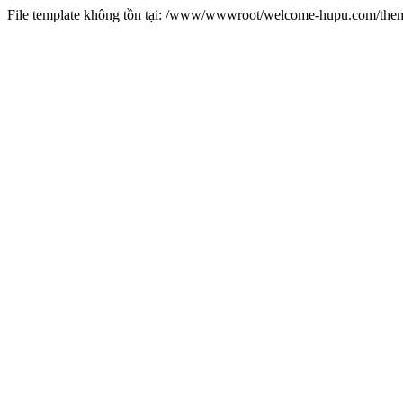
File template không tồn tại: /www/wwwroot/welcome-hupu.com/t