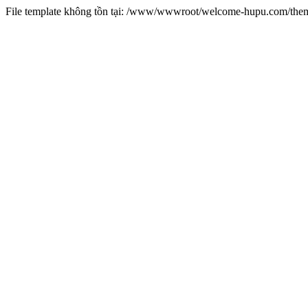
File template không tồn tại: /www/wwwroot/welcome-hupu.com/t