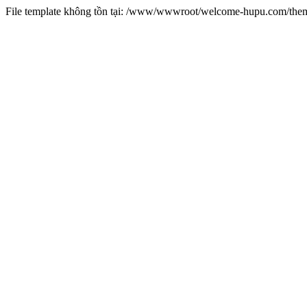
File template không tồn tại: /www/wwwroot/welcome-hupu.com/t