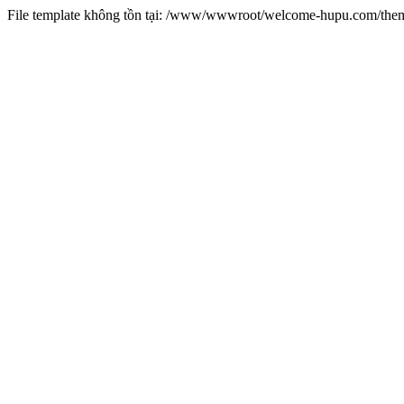
File template không tồn tại: /www/wwwroot/welcome-hupu.com/t